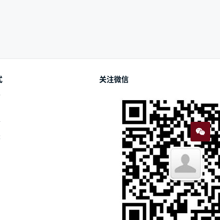
式
关注微信
付
付
账