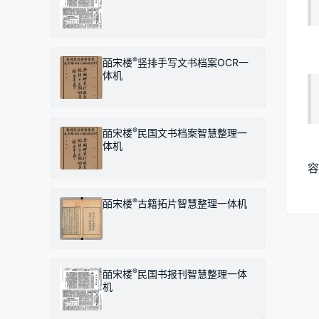
®
皕宋楼
竖排手写文书档案OCR一
体机
®
皕宋楼
民国文书档案智慧整理一
体机
容
®
皕宋楼
古籍拓片智慧整理一体机
®
皕宋楼
民国书报刊智慧整理一体
机