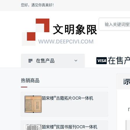
您好，遇见你真美好！
在售
在售产品
热销商品
®
皕宋楼
古籍拓片OCR一体机
「
®
皕宋楼
民国书报刊OCR一体机