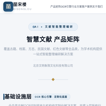
皕宋楼
皕
产品矩阵
OCR引擎
行业方案
客户案例
关于我们
BISONGLOU
AI + 文献智能整理编研
智慧文献 产品矩阵
覆盖古籍、档案、方志、民国文献、红色文献等全品类，为学术机构提供
一站式智能整理编研解决方案
北京文明象限文化科技有限公司
◆
基础设施层
OCR 核心引擎 · 定制化底座
全品类文献OCR识别底座与机构级定制化解决方案，支撑上层所有行