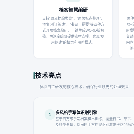
档案智慧编研
支持“原文摘编类纂”、“原著标点整理”、
硬件
“智能引证编述”、“书目与提要”等四种方
器+
式开展档案编研，一键生成WORD版初
用模
稿，为深度编研提供素材支撑，实现“以
台封
用促建”的档案利用新模式。
网也
涉
技术亮点
多项自主研发的核心技术，确保行业领先的处理效果
多风格手写体识别引擎
1
基于百万级手写档案样本训练，覆盖行书、草书
及各类变体，对民国手写档案识别准确率达95%