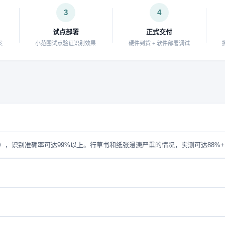
3
4
试点部署
正式交付
案
小范围试点验证识别效果
硬件到货 + 软件部署调试
，识别准确率可达99%以上。行草书和纸张漫漶严重的情况，实测可达88%
提供权限管理、操作审计日志和数据备份机制，满足档案安全保密要求。
光、东方飞扬、光典等主流档案管理系统无缝对接，也可定制接口开发。