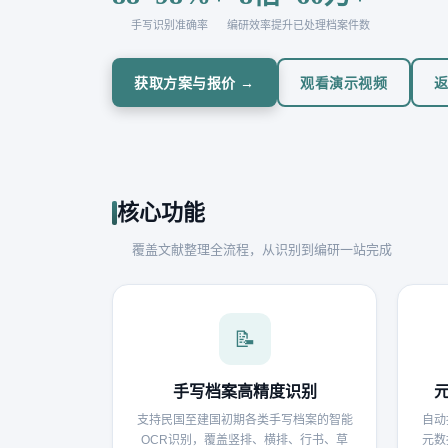
手写识别准确率
编研效率提升
已处理档案件数
获取方案与报价 →
观看演示视频
核心功能
覆盖文献整理全流程，从识别到编研一站完成
📝
手写档案高精度识别
支持民国至建国初期各类手写档案的智能
自动
OCR识别，覆盖竖排、横排、行书、草
元数