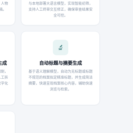
、人物
与本地部署大语言模型，实现智能初筛，
稿。
支持人工终审交互修正，确保审查结果安
全可控。
🔬
生成
自动标题与摘要生成
切割，
基于语义理解模型，自动为无标题或标题
人工拆
不规范的档案拟定精准标题，并生成简洁
数字化
摘要，快速呈现档案核心内容，辅助快速
浏览与检索。