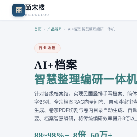
皕宋楼
皕
BISONGLOU
首页
›
产品矩阵
›
AI+档案 智慧整理编研一体机
行业场景
AI+档案
智慧整理编研一体
针对各级档案馆，实现民国竖排手写档案、简体
字识别、全宗档案RAG向量问答、自动涉密审查
生成、卷宗PDF切割与卷内目录自动生成、自
要、档案智慧编研，将传统编研效率提升8倍以
88~98%+
8倍
60万+