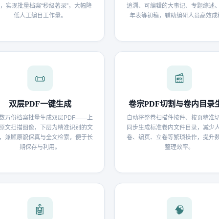
，实现批量档案“秒级著录”，大幅降
追溯、可编辑的大事记、专题综述
低人工编目工作量。
年表等初稿，辅助编研人员高效成
📜
📰
双层PDF一键生成
卷宗PDF切割与卷内目录
数万份档案批量生成双层PDF——上
自动将整卷扫描件按件、按页精准
原文扫描图像，下层为精准识别的文
同步生成标准卷内文件目录，减少
，兼顾原貌保真与全文检索，便于长
卷、编页、立卷等繁琐操作，提升
期保存与利用。
整理效率。
🤖
🧠