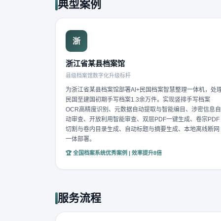
典型案例
浙
浙江省某县档案馆
县级档案馆数字化升级标杆
为浙江省某县档案馆部署AI+民国档案智慧整理一体机，处
民国至建国初期手写档案1.3余万件。实现竖排手写档案
OCR高精度识别、元数据自动提取与智能编目、涉密信息自
动审查、开放利用智能审查、双层PDF一键生成、卷宗PDF
切割与卷内目录生成、自动标题与摘要生成、本地离线断网
一体部署。
🏆 全国档案系统优秀案例 | 效率提升8倍
服务流程