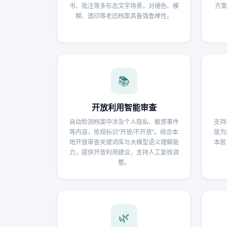
书、批注等多形态文字场景，对褪色、模
方案
糊、透印等老旧档案具备强鲁棒性。
📚
开放利用智能审查
自动检测档案中涉及个人隐私、敏感事件
支持
等内容，依规标识“开放/不开放”。结合本
层为
地开放审查关键词库与大模型语义理解能
本层
力，提供开放利用建议，支持人工复核调
整。
🌿