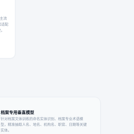
持主流
面适配
控。
档案专用垂直模型
针对档案文体训练的命名实体识别、档案专业术语模
型，精准抽取人名、地名、机构名、职官、日期等关键
实体。