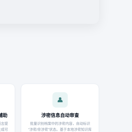
👤
辅助
涉密信息自动审查
语言提
批量识别档案中的涉密内容，自动标识
生成可
“涉密/非涉密”状态。基于本地涉密知识库