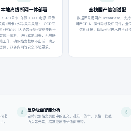
本地离线断网一体部署
全栈国产信创适配
（GPU显卡+存储+CPU+电源+显示
数据库采用国产OceanBase，支
鼠键+网卡+水冷/风冷风扇）+OCR专
国产CPU、操作系统及中间件，全
型+档案专用大语言模型+智能整理平
信创环境，保障关键技术自主可
装成一体机，进行本地部署，无需联
能工作，确保档案数据不出域，满足
密网、政务内网等安全环境要求。
复杂版面智能分析
2
3
、楷书
自动识别档案页面中的正文、批注、签章、表格、信笺
以上。
抬头等元素，精准还原原始版面结构。