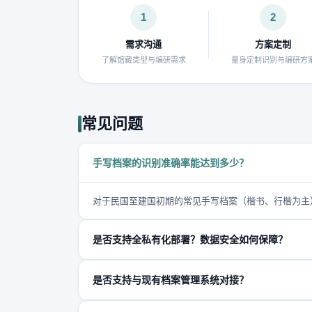
1
2
需求沟通
方案定制
了解馆藏类型与编研需求
量身定制识别与编研方
常见问题
手写档案的识别准确率能达到多少？
对于民国至建国初期的常见手写档案（楷书、行楷为主）
是否支持全私有化部署？数据安全如何保障？
支持全私有化部署，所有数据在机构内部服务器处理。
是否支持与现有档案管理系统对接？
支持。系统提供标准RESTful API接口，可与紫