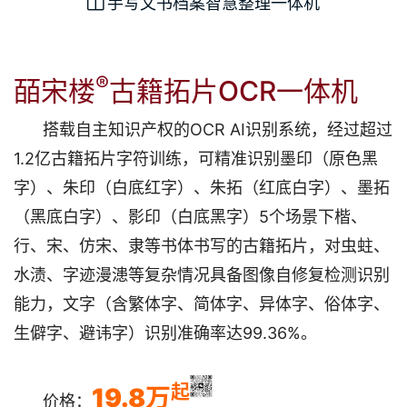
手写文书档案智慧整理一体机
®
皕宋楼
古籍拓片OCR一体机
搭载自主知识产权的OCR AI识别系统，经过超过
1.2亿古籍拓片字符训练，可精准识别墨印（原色黑
字）、朱印（白底红字）、朱拓（红底白字）、墨拓
（黑底白字）、影印（白底黑字）5个场景下楷、
行、宋、仿宋、隶等书体书写的古籍拓片，对虫蛀、
水渍、字迹漫漶等复杂情况具备图像自修复检测识别
能力，文字（含繁体字、简体字、异体字、俗体字、
生僻字、避讳字）识别准确率达99.36%。
起
19.8万
价格：