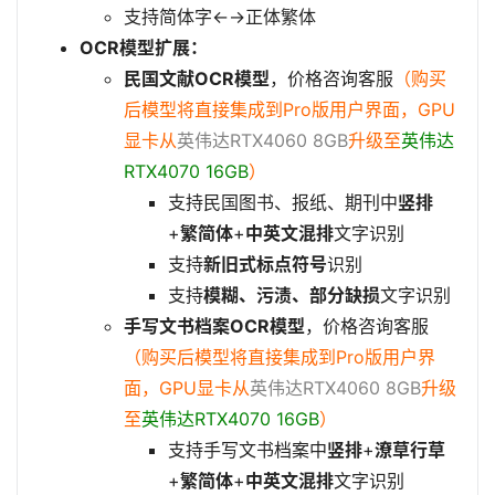
支持简体字←→正体繁体
OCR模型扩展：
民国文献OCR模型
，价格咨询客服
（购买
后模型将直接集成到Pro版用户界面，GPU
显卡从
英伟达RTX4060 8GB
升级至
英伟达
RTX4070 16GB
）
支持民国图书、报纸、期刊中
竖排
+
繁简体
+
中英文混排
文字识别
支持
新旧式标点符号
识别
支持
模糊、污渍、部分缺损
文字识别
手写文书档案OCR模型
，价格咨询客服
（购买后模型将直接集成到Pro版用户界
面，GPU显卡从
英伟达
RTX4060 8GB
升级
至
英伟达RTX4070 16GB
）
支持手写文书档案中
竖排
+
潦草行草
+
繁简体
+
中英文混排
文字识别